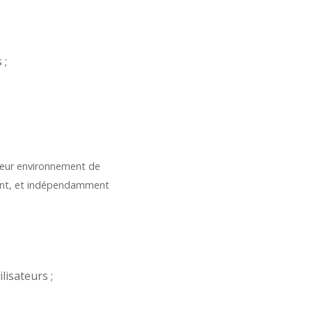
 ;
e leur environnement de
ment, et indépendamment
lisateurs ;