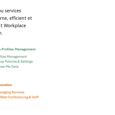
u services
e, efficient et
oit Workplace
n.