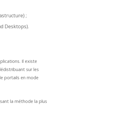
astructure) ;
ud Desktops).
lications. Il existe
édistribuant sur les
 de portails en mode
isant la méthode la plus