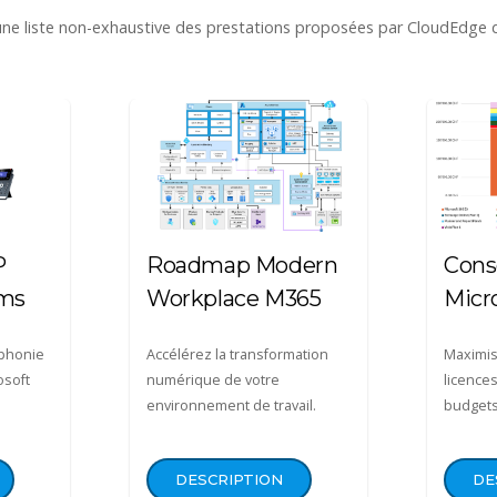
 une liste non-exhaustive des prestations proposées par CloudEdge
P
Roadmap Modern
Conse
ams
Workplace M365
Micr
éphonie
Accélérez la transformation
Maximis
osoft
numérique de votre
licences
environnement de travail.
budgets
DESCRIPTION
DE