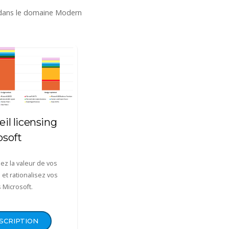
 dans le domaine Modern
il licensing
Audit d’utilisation
osoft
des applications
ez la valeur de vos
Rationalisez vos budgets
 et rationalisez vos
logiciels et standardisez vos
 Microsoft.
applications clientes.
SCRIPTION
DESCRIPTION